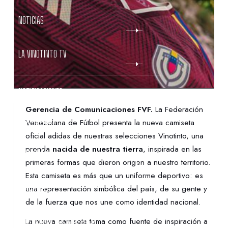
NOTICIAS
LA VINOTINTO TV
NOTIFICACIONES
Gerencia de Comunicaciones FVF.
La Federación
NORMATIVAS
Venezolana de Fútbol presenta la nueva camiseta
oficial adidas de nuestras selecciones Vinotinto, una
prenda
nacida de nuestra tierra
, inspirada en las
CONTACTO
primeras formas que dieron origen a nuestro territorio.
Esta camiseta es más que un uniforme deportivo: es
DENUNCIAS
una representación simbólica del país, de su gente y
de la fuerza que nos une como identidad nacional.
PROTECCIÓN DE LA INFANCIA
La nueva camiseta toma como fuente de inspiración a