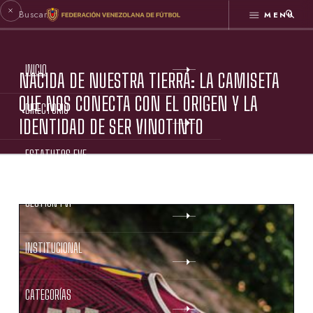
MENÚ
INICIO
NACIDA DE NUESTRA TIERRA: LA CAMISETA
QUE NOS CONECTA CON EL ORIGEN Y LA
DIRECTORIO
IDENTIDAD DE SER VINOTINTO
ESTATUTOS FVF
GESTIÓN FVF
INSTITUCIONAL
CATEGORÍAS