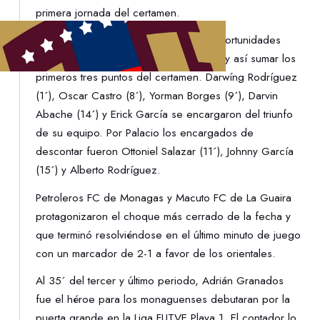
primera jornada del certamen.
El conjunto rojiblanco aprovechó las oportunidades
que le dejó su rival para superarlo 5-3 y así sumar los
primeros tres puntos del certamen. Darwíng Rodríguez
(1´), Oscar Castro (8´), Yorman Borges (9´), Darvin
Abache (14´) y Erick García se encargaron del triunfo
de su equipo. Por Palacio los encargados de
descontar fueron Ottoniel Salazar (11´), Johnny García
(15´) y Alberto Rodríguez.
Petroleros FC de Monagas y Macuto FC de La Guaira
protagonizaron el choque más cerrado de la fecha y
que terminó resolviéndose en el último minuto de juego
con un marcador de 2-1 a favor de los orientales.
Al 35´ del tercer y último periodo, Adrián Granados
fue el héroe para los monaguenses debutaran por la
puerta grande en la Liga FUTVE Playa 1. El contador lo