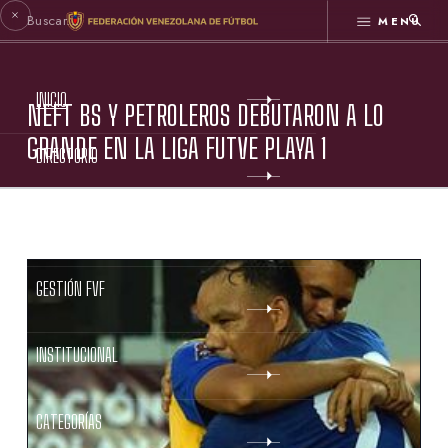
MENÚ
INICIO
NEFT BS Y PETROLEROS DEBUTARON A LO
GRANDE EN LA LIGA FUTVE PLAYA 1
DIRECTORIO
ESTATUTOS FVF
GESTIÓN FVF
INSTITUCIONAL
CATEGORÍAS