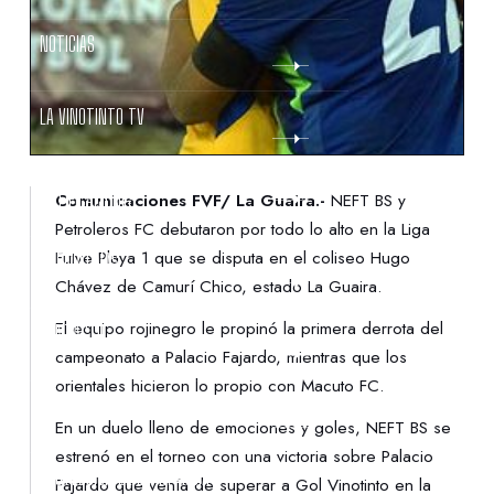
NOTICIAS
LA VINOTINTO TV
NOTIFICACIONES
Comunicaciones FVF/ La Guaira.-
NEFT BS y
Petroleros FC debutaron por todo lo alto en la Liga
Futve Playa 1 que se disputa en el coliseo Hugo
NORMATIVAS
Chávez de Camurí Chico, estado La Guaira.
El equipo rojinegro le propinó la primera derrota del
CONTACTO
campeonato a Palacio Fajardo, mientras que los
orientales hicieron lo propio con Macuto FC.
DENUNCIAS
En un duelo lleno de emociones y goles, NEFT BS se
estrenó en el torneo con una victoria sobre Palacio
PROTECCIÓN DE LA INFANCIA
Fajardo que venía de superar a Gol Vinotinto en la