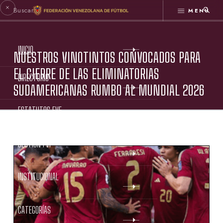
MENÚ
INICIO
NUESTROS VINOTINTOS CONVOCADOS PARA
EL CIERRE DE LAS ELIMINATORIAS
DIRECTORIO
SUDAMERICANAS RUMBO AL MUNDIAL 2026
ESTATUTOS FVF
GESTIÓN FVF
INSTITUCIONAL
CATEGORÍAS