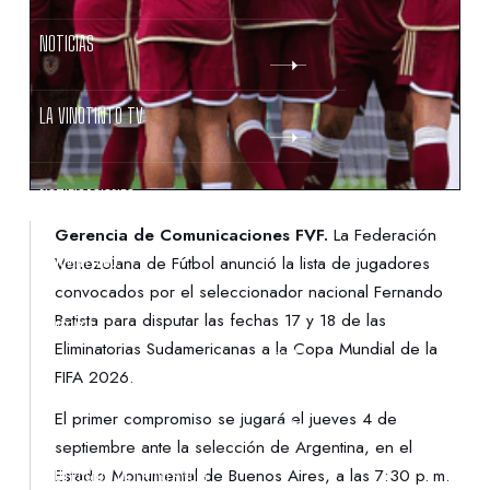
NOTICIAS
LA VINOTINTO TV
NOTIFICACIONES
Gerencia de Comunicaciones FVF.
La Federación
NORMATIVAS
Venezolana de Fútbol anunció la lista de jugadores
convocados por el seleccionador nacional Fernando
Batista para disputar las fechas 17 y 18 de las
CONTACTO
Eliminatorias Sudamericanas a la Copa Mundial de la
FIFA 2026.
DENUNCIAS
El primer compromiso se jugará el jueves 4 de
septiembre ante la selección de Argentina, en el
PROTECCIÓN DE LA INFANCIA
Estadio Monumental de Buenos Aires, a las 7:30 p. m.