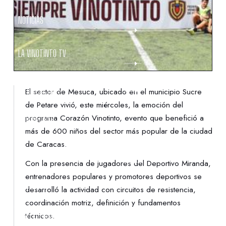
NOTICIAS
LA VINOTINTO TV
NOTIFICACIONES
El sector de Mesuca, ubicado en el municipio Sucre
de Petare vivió, este miércoles, la emoción del
programa Corazón Vinotinto, evento que benefició a
NORMATIVAS
más de 600 niños del sector más popular de la ciudad
de Caracas.
CONTACTO
Con la presencia de jugadores del Deportivo Miranda,
entrenadores populares y promotores deportivos se
DENUNCIAS
desarrolló la actividad con circuitos de resistencia,
coordinación motriz, definición y fundamentos
técnicos.
PROTECCIÓN DE LA INFANCIA