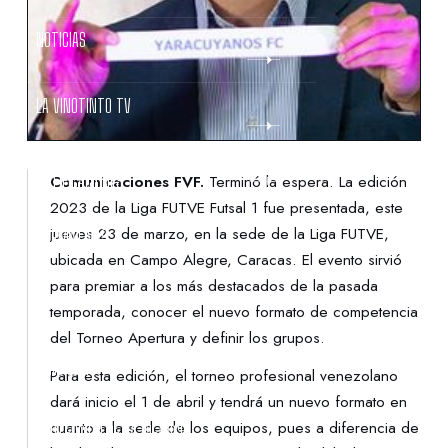
NOTICIAS
LA VINOTINTO TV
NOTIFICACIONES
Comunicaciones FVF.
Terminó la espera. La edición
2023 de la Liga FUTVE Futsal 1 fue presentada, este
jueves 23 de marzo, en la sede de la Liga FUTVE,
NORMATIVAS
ubicada en Campo Alegre, Caracas. El evento sirvió
para premiar a los más destacados de la pasada
CONTACTO
temporada, conocer el nuevo formato de competencia
del Torneo Apertura y definir los grupos.
DENUNCIAS
Para esta edición, el torneo profesional venezolano
dará inicio el 1 de abril y tendrá un nuevo formato en
cuanto a la sede de los equipos, pues a diferencia de
PROTECCIÓN DE LA INFANCIA