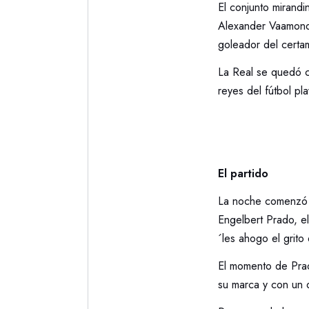
El conjunto mirandi
Alexander Vaamond
goleador del certa
La Real se quedó c
reyes del fútbol pl
El partido
La noche comenzó c
Engelbert Prado, el
´les ahogo el grit
El momento de Prad
su marca y con un d