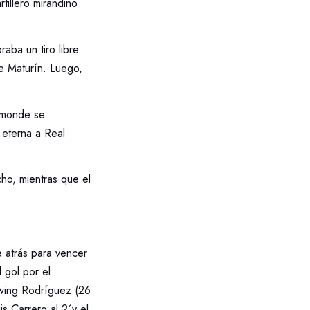
tillero mirandino
aba un tiro libre
e Maturín. Luego,
aamonde se
 eterna a Real
ho, mientras que el
e atrás para vencer
 gol por el
rwing Rodríguez (26
is Carrero al 2´y el