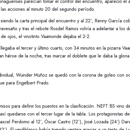
aguenses parecían tomar el control del encuentro, apareció el ar
 las acciones al minuto 20 del segundo período.
iendo la carta principal del encuentro y al 22´, Renny García cobr
ravesaño y tras el rebote Rosdel Ramos volvía a adelantar a los d
r de ojos, el vinotinto Vaamonde dejaba el 2-2.
 llegaba el tercer y último cuarto, con 34 minutos en la pizarra V
ran héroe de la noche, tras marcar el doblete que le daba la gloria
ndividual, Wuinder Muñoz se quedó con la corona de goleo con oc
ue para Engelbert Prado.
isos para definir los puestos en la clasificación. NEFT BS vino d
sí quedarse con el tercer lugar de la tabla. Los protagonistas del
Maxcel Perdomo al 12´, Óscar Castro (12´), José Lozada (24´) Da
(32´). El verdiblanco había tomado ventaja gracias a un tanto de Lu