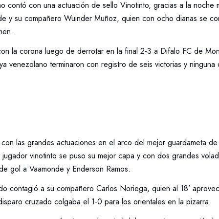
no contó con una actuación de sello Vinotinto, gracias a la noche
e y su compañero Wuinder Muñoz, quien con ocho dianas se conv
men.
on la corona luego de derrotar en la final 2-3 a Difalo FC de Mo
aya venezolano terminaron con registro de seis victorias y ninguna 
on las grandes actuaciones en el arco del mejor guardameta de
 jugador vinotinto se puso su mejor capa y con dos grandes volad
o de gol a Vaamonde y Enderson Ramos.
o contagió a su compañero Carlos Noriega, quien al 18’ aprove
isparo cruzado colgaba el 1-0 para los orientales en la pizarra.