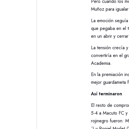
Pero cuando los mon
Muñoz para igualar
La emoción seguía s
que pegaba en el t
en un abrir y cerra
La tensión crecía y
convertiría en el g
Academia.
En la premiación i
mejor guardameta f
Así terminaron
El resto de comprom
5-4 a Macuto FC y a
rojinegro fueron: 
´) y Roniel Morlet 