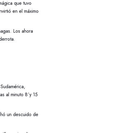
 mágica que tuvo
irtió en el máximo
nagas. Los ahora
derrota.
 Sudamérica,
as al minuto 8´y 15
chó un descuido de