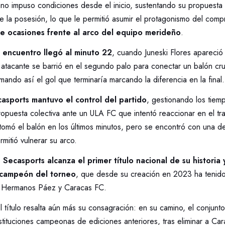
ano impuso condiciones desde el inicio, sustentando su propuesta
 de la posesión, lo que le permitió asumir el protagonismo del com
e ocasiones frente al arco del equipo merideño
.
l encuentro llegó al minuto 22
, cuando Juneski Flores apareció
la atacante se barrió en el segundo palo para conectar un balón cru
rmando así el gol que terminaría marcando la diferencia en la final.
asports mantuvo el control del partido
, gestionando los tie
opuesta colectiva ante un ULA FC que intentó reaccionar en el tram
tomó el balón en los últimos minutos, pero se encontró con una d
mitió vulnerar su arco.
,
Secasports alcanza el primer título nacional de su historia
 campeón del torneo
, que desde su creación en 2023 ha tenid
 Hermanos Páez y Caracas FC.
el título resalta aún más su consagración: en su camino, el conjun
nstituciones campeonas de ediciones anteriores, tras eliminar a Ca