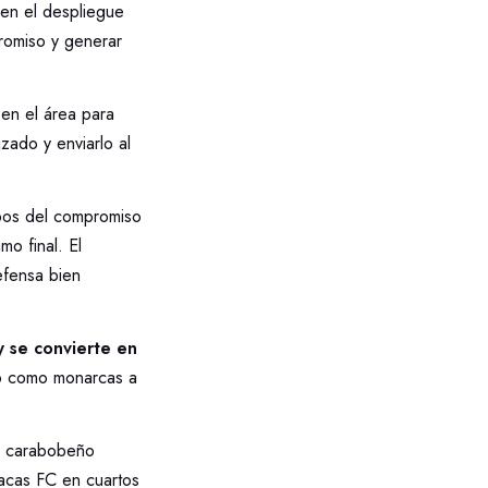
 en el despliegue
promiso y generar
 en el área para
zado y enviarlo al
mpos del compromiso
o final. El
efensa bien
 y se convierte en
o como monarcas a
to carabobeño
racas FC en cuartos