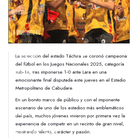
NOTICIAS
LA VINOTINTO TV
NOTIFICACIONES
La selección del estado Táchira se coronó campeona
del fútbol en los Juegos Nacionales 2025, categoría
sub-14, tras imponerse 1-0 ante Lara en una
NORMATIVAS
emocionante final disputada este jueves en el Estadio
Metropolitano de Cabudare.
CONTACTO
En un bonito marco de público y con el imponente
escenario de uno de los estadios más emblemáticos
DENUNCIAS
del país, muchos jóvenes vivieron por primera vez la
experiencia de competir en un recinto de gran nivel,
mostrando talento, carácter y pasión.
PROTECCIÓN DE LA INFANCIA