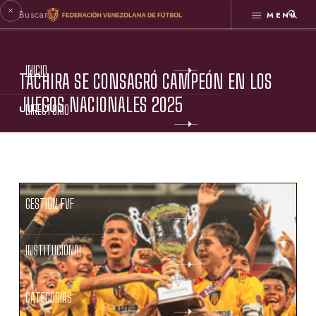
MENÚ
INICIO
TÁCHIRA SE CONSAGRÓ CAMPEÓN EN LOS
JUEGOS NACIONALES 2025
DIRECTORIO
ESTATUTOS FVF
GESTIÓN FVF
INSTITUCIONAL
CATEGORÍAS