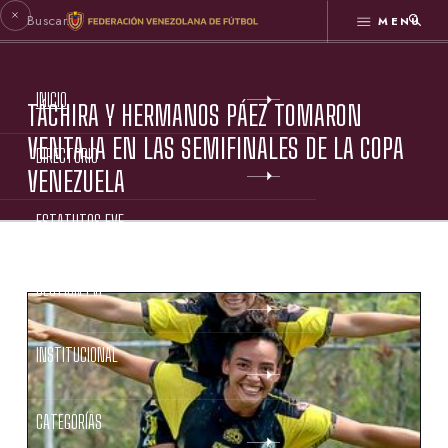
MENÚ
INICIO
TÁCHIRA Y HERMANOS PÁEZ TOMARON
VENTAJA EN LAS SEMIFINALES DE LA COPA
DIRECTORIO
VENEZUELA
ESTATUTOS FVF
GESTIÓN FVF
INSTITUCIONAL
CATEGORÍAS