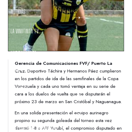
NOTICIAS
LA VINOTINTO TV
NOTIFICACIONES
Gerencia de Comunicaciones FVF/ Puerto La
NORMATIVAS
Cruz.
Deportivo Táchira y Hermanos Páez cumplieron
en los partidos de ida de las semifinales de la Copa
Venezuela y cada uno tomó ventaja en su serie de
CONTACTO
cara a los duelos de vuelta que se disputarán el
próximo 23 de marzo en San Cristóbal y Naguanagua.
DENUNCIAS
En una solida presentación el equipo aurinegro
propino su segunda goleada del torneo esta vez
PROTECCIÓN DE LA INFANCIA
derrotó 1-8 a AFF Yurubí, el compromiso disputado en