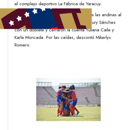
el complejo deportivo La Fábrica de Yaracuy.
Jhoagny Contretas comando el triunfo de las andinas al
marcar cuatro tantos, la acompañó Maryury Sánches
con un doblete y cerraron la cuenta Yuliana Caile y
Karla Moncada. Por las caídas, descontó Mikerlys
Romero.