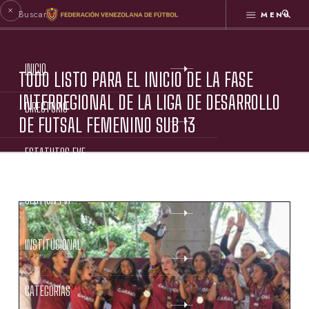
MENÚ
INICIO
TODO LISTO PARA EL INICIO DE LA FASE
INTERREGIONAL DE LA LIGA DE DESARROLLO
DIRECTORIO
DE FUTSAL FEMENINO SUB 13
ESTATUTOS FVF
GESTIÓN FVF
INSTITUCIONAL
CATEGORÍAS