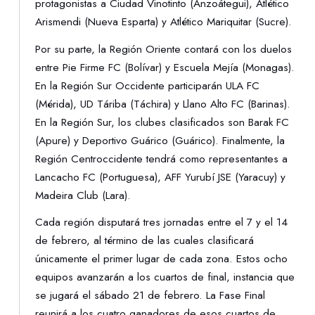
protagonistas a Ciudad Vinotinto (Anzoátegui), Atlético
Arismendi (Nueva Esparta) y Atlético Mariquitar (Sucre).
Por su parte, la Región Oriente contará con los duelos
entre Pie Firme FC (Bolívar) y Escuela Mejía (Monagas).
En la Región Sur Occidente participarán ULA FC
(Mérida), UD Táriba (Táchira) y Llano Alto FC (Barinas).
En la Región Sur, los clubes clasificados son Barak FC
(Apure) y Deportivo Guárico (Guárico). Finalmente, la
Región Centroccidente tendrá como representantes a
Lancacho FC (Portuguesa), AFF Yurubí JSE (Yaracuy) y
Madeira Club (Lara).
Cada región disputará tres jornadas entre el 7 y el 14
de febrero, al término de las cuales clasificará
únicamente el primer lugar de cada zona. Estos ocho
equipos avanzarán a los cuartos de final, instancia que
se jugará el sábado 21 de febrero. La Fase Final
reunirá a los cuatro ganadores de esos cuartos de