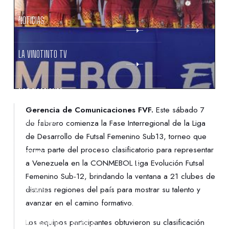
NOTICIAS
LA VINOTINTO TV
NOTIFICACIONES
Gerencia de Comunicaciones FVF.
Este sábado 7
NORMATIVAS
de febrero comienza la Fase Interregional de la Liga
de Desarrollo de Futsal Femenino Sub13, torneo que
forma parte del proceso clasificatorio para representar
CONTACTO
a Venezuela en la CONMEBOL Liga Evolución Futsal
Femenino Sub-12, brindando la ventana a 21 clubes de
DENUNCIAS
distintas regiones del país para mostrar su talento y
avanzar en el camino formativo.
PROTECCIÓN DE LA INFANCIA
Los equipos participantes obtuvieron su clasificación