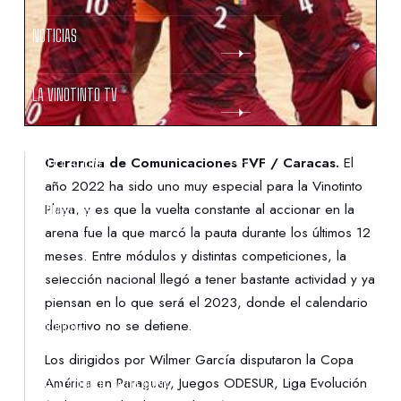
NOTICIAS
LA VINOTINTO TV
NOTIFICACIONES
Gerencia de Comunicaciones FVF / Caracas.
El
año 2022 ha sido uno muy especial para la Vinotinto
Playa, y es que la vuelta constante al accionar en la
NORMATIVAS
arena fue la que marcó la pauta durante los últimos 12
meses. Entre módulos y distintas competiciones, la
CONTACTO
selección nacional llegó a tener bastante actividad y ya
piensan en lo que será el 2023, donde el calendario
deportivo no se detiene.
DENUNCIAS
Los dirigidos por Wilmer García disputaron la Copa
América en Paraguay, Juegos ODESUR, Liga Evolución
PROTECCIÓN DE LA INFANCIA