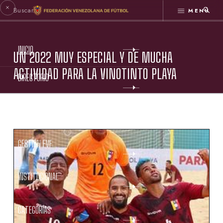
MENÚ
INICIO
UN 2022 MUY ESPECIAL Y DE MUCHA
ACTIVIDAD PARA LA VINOTINTO PLAYA
DIRECTORIO
ESTATUTOS FVF
GESTIÓN FVF
INSTITUCIONAL
CATEGORÍAS