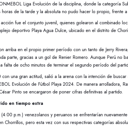
ONMEBOL Liga Evolución de la disciplina, donde la categoría Su
s horas de la tarde y la absoluta no pudo hacer lo propio, frente a
 acción fue el conjunto juvenil, quienes golearon al combinado loc
plejo deportivo Playa Agua Dulce, ubicado en el distrito de Choril
ron arriba en el propio primer período con un tanto de Jerry River
gunda parte, gracias a un gol de Renier Romero. Aunque Perú no b
 a falta de ocho minutos de terminar el segundo período del parti
 con una gran actitud, salió a la arena con la intención de buscar 
OL Evolución de Fútbol Playa 2024. De manera arrolladora, Ra
ésar Pinto se encargaron de poner cifras definitivas al partido.
tido en tiempo extra
 (4:00 p.m.) venezolanos y peruanos se enfrentarían nuevamente 
n Chorrillos, pero esta vez con sus respectivas categorías absolu