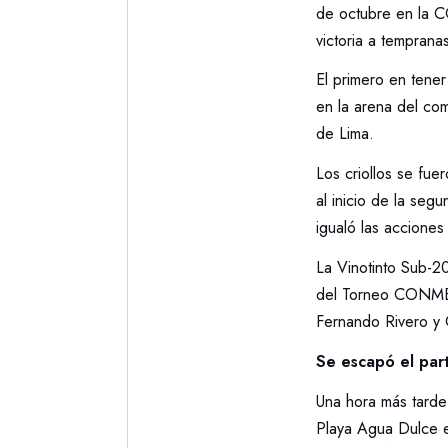
de octubre en la C
victoria a temprana
El primero en tener
en la arena del com
de Lima.
Los criollos se fue
al inicio de la se
igualó las acciones
La Vinotinto Sub-20
del Torneo CONMEB
Fernando Rivero y C
Se escapó el par
Una hora más tarde
Playa Agua Dulce e