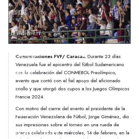
NOTICIAS
LA VINOTINTO TV
NOTIFICACIONES
Comunicaciones FVF/ Caracas.
Durante 23 días
Venezuela fue el epicentro del fútbol Sudamericano
con la celebración del CONMEBOL Preolímpico,
NORMATIVAS
evento que contó con el fiel apoyo del aficionado
criollo y que otorgó dos cupos a los Juegos Olímpicos
CONTACTO
Francia 2024.
Con motivo del cierre del evento el presidente de la
DENUNCIAS
Federación Venezolana de Fútbol, Jorge Giménez, dio
sus impresiones sobre el torneo en una rueda de
prensa celebrada este miércoles, 14 de febrero, en la
PROTECCIÓN DE LA INFANCIA