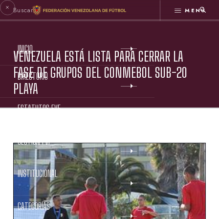
MENÚ
INICIO
VENEZUELA ESTÁ LISTA PARA CERRAR LA
FASE DE GRUPOS DEL CONMEBOL SUB-20
DIRECTORIO
PLAYA
ESTATUTOS FVF
GESTIÓN FVF
INSTITUCIONAL
CATEGORÍAS