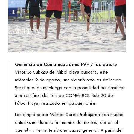
NOTICIAS
LA VINOTINTO TV
NOTIFICACIONES
Gerencia de Comunicaciones FVF / Iquique.
La
NORMATIVAS
Vinotinto Sub-20 de fútbol playa buscará, este
miércoles 9 de agosto, una victoria ante su similar de
Brasil que los mantenga con la posibilidad de clasificar
CONTACTO
a la semifinal del Torneo CONMEBOL Sub-20 de
Fútbol Playa, realizado en Iquique, Chile.
DENUNCIAS
Los dirigidos por Wilmer García trabajaron con mucho
entusiasmo durante la mañana del martes, día en el
PROTECCIÓN DE LA INFANCIA
que el certamen tenía una pausa general. A partir del