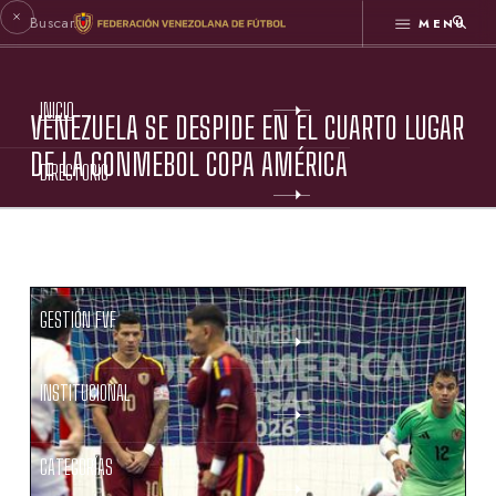
MENÚ
INICIO
VENEZUELA SE DESPIDE EN EL CUARTO LUGAR
DE LA CONMEBOL COPA AMÉRICA
DIRECTORIO
ESTATUTOS FVF
GESTIÓN FVF
INSTITUCIONAL
CATEGORÍAS