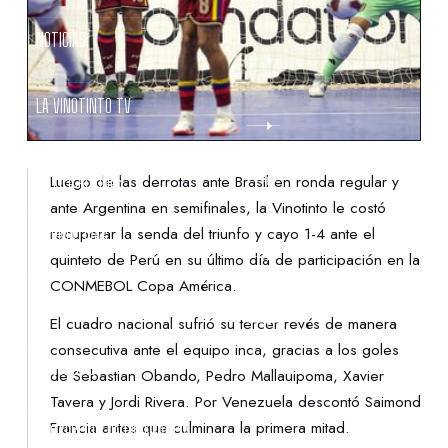
NOTICIAS
LA VINOTINTO TV
NOTIFICACIONES
Luego de las derrotas ante Brasil en ronda regular y
ante Argentina en semifinales, la Vinotinto le costó
recuperar la senda del triunfo y cayo 1-4 ante el
NORMATIVAS
quinteto de Perú en su último día de participación en la
CONMEBOL Copa América.
CONTACTO
El cuadro nacional sufrió su tercer revés de manera
consecutiva ante el equipo inca, gracias a los goles
DENUNCIAS
de Sebastian Obando, Pedro Mallauipoma, Xavier
Tavera y Jordi Rivera. Por Venezuela descontó Saimond
Francia antes que culminara la primera mitad.
PROTECCIÓN DE LA INFANCIA