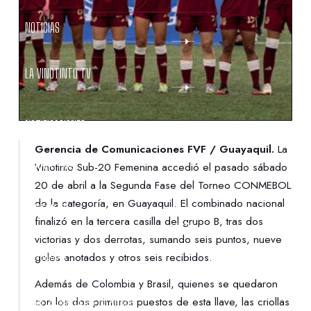
NOTICIAS
LA VINOTINTO TV
NOTIFICACIONES
Gerencia de Comunicaciones FVF / Guayaquil.
La
NORMATIVAS
Vinotinto Sub-20 Femenina accedió el pasado sábado
20 de abril a la Segunda Fase del Torneo CONMEBOL
de la categoría, en Guayaquil. El combinado nacional
CONTACTO
finalizó en la tercera casilla del grupo B, tras dos
victorias y dos derrotas, sumando seis puntos, nueve
DENUNCIAS
goles anotados y otros seis recibidos.
Además de Colombia y Brasil, quienes se quedaron
PROTECCIÓN DE LA INFANCIA
con los dos primeros puestos de esta llave, las criollas