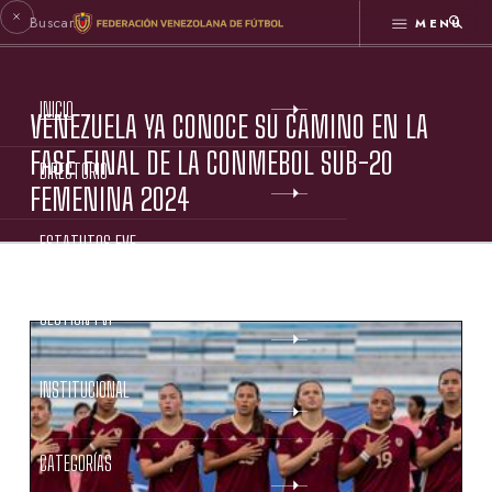
MENÚ
INICIO
VENEZUELA YA CONOCE SU CAMINO EN LA
FASE FINAL DE LA CONMEBOL SUB-20
DIRECTORIO
FEMENINA 2024
ESTATUTOS FVF
GESTIÓN FVF
INSTITUCIONAL
CATEGORÍAS