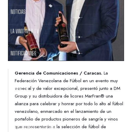
NOTICIAS
LA VINOTINTO TV
NOTIFICACIONES
NORMATIVAS
Gerencia de Comunicaciones / Caracas.
La
Federación Venezolana de Fútbol en un evento muy
especial y de valor excepcional, presentó junto a DM
CONTACTO
Group y su distribuidora de licores MarFran® una
alianza para celebrar y honrar por todo lo alto al fútbol
DENUNCIAS
venezolano, enmarcado en el lanzamiento de un
portafolio de productos pioneros de sangría y vinos
que representarán a la selección de fútbol de
PROTECCIÓN DE LA INFANCIA