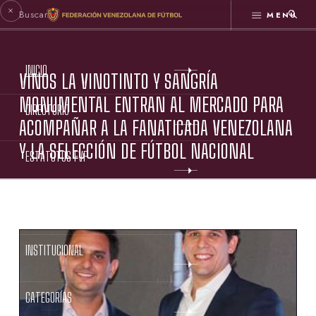
MENÚ
INICIO
VINOS LA VINOTINTO Y SANGRÍA
MONUMENTAL ENTRAN AL MERCADO PARA
DIRECTORIO
ACOMPAÑAR A LA FANATICADA VENEZOLANA
Y LA SELECCIÓN DE FÚTBOL NACIONAL
ESTATUTOS FVF
GESTIÓN FVF
INSTITUCIONAL
CATEGORÍAS