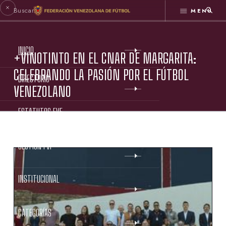
MENÚ
INICIO
+VINOTINTO EN EL CNAR DE MARGARITA:
CELEBRANDO LA PASIÓN POR EL FÚTBOL
DIRECTORIO
VENEZOLANO
ESTATUTOS FVF
GESTIÓN FVF
INSTITUCIONAL
CATEGORÍAS