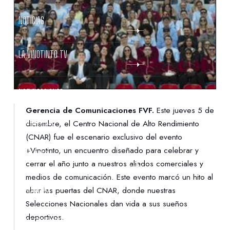
NOTICIAS
LA VINOTINTO TV
NOTIFICACIONES
Gerencia de Comunicaciones FVF.
Este jueves 5 de
NORMATIVAS
diciembre, el Centro Nacional de Alto Rendimiento
(CNAR) fue el escenario exclusivo del evento
+Vinotinto, un encuentro diseñado para celebrar y
CONTACTO
cerrar el año junto a nuestros aliados comerciales y
medios de comunicación. Este evento marcó un hito al
DENUNCIAS
abrir las puertas del CNAR, donde nuestras
Selecciones Nacionales dan vida a sus sueños
deportivos.
PROTECCIÓN DE LA INFANCIA