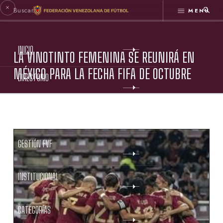
MENÚ
INICIO
LA VINOTINTO FEMENINA SE REUNIRÁ EN
MÉXICO PARA LA FECHA FIFA DE OCTUBRE
DIRECTORIO
ESTATUTOS FVF
GESTIÓN FVF
INSTITUCIONAL
CATEGORÍAS