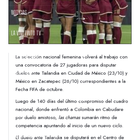
NOTICIAS
LA VINOTINTO TV
NOTIFICACIONES
La selección nacional femenina volverá al trabajo con
una convocatoria de 27 jugadoras para disputar
duelos ante Tailandia en Ciudad de México (23/10) y
NORMATIVAS
México en Zacatepec (26/10) correspondientes a la
Fecha FIFA de octubre.
CONTACTO
Luego de 140 días del último compromiso del cuadro
nacional, donde enfrentó a Colombia en Cabudare
DENUNCIAS
por duelo amistoso,
las chamas
sumarán ritmo de
competencia apuntando al inicio de un nuevo ciclo.
PROTECCIÓN DE LA INFANCIA
El duelo ante Tailandia se disputará en el Centro de