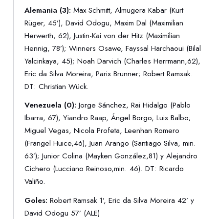
Alemania (3):
Max Schmitt, Almugera Kabar (Kurt
Rüger, 45’), David Odogu, Maxim Dal (Maximilian
Herwerth, 62), Justin-Kai von der Hitz (Maximilian
Hennig, 78’); Winners Osawe, Fayssal Harchaoui (Bilal
Yalcinkaya, 45); Noah Darvich (Charles Herrmann,62),
Eric da Silva Moreira, Paris Brunner; Robert Ramsak.
DT: Christian Wück.
Venezuela (0):
Jorge Sánchez, Rai Hidalgo (Pablo
Ibarra, 67), Yiandro Raap, Ángel Borgo, Luis Balbo;
Miguel Vegas, Nicola Profeta, Leenhan Romero
(Frangel Huice,46), Juan Arango (Santiago Silva, min.
63’); Junior Colina (Mayken González,81) y Alejandro
Cichero (Lucciano Reinoso,min. 46). DT: Ricardo
Valiño.
Goles:
Robert Ramsak 1’, Eric da Silva Moreira 42’ y
David Odogu 57’ (ALE)