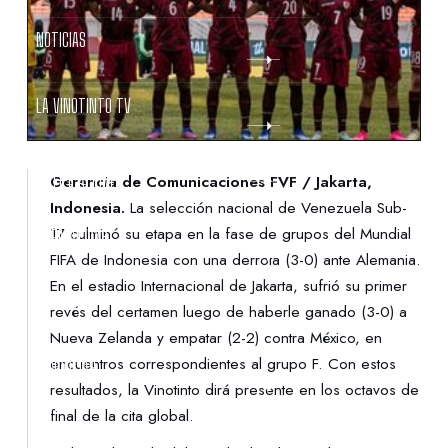
NOTICIAS
LA VINOTINTO TV
NOTIFICACIONES
Gerencia de Comunicaciones FVF / Jakarta,
Indonesia.
La selección nacional de Venezuela Sub-
17 culminó su etapa en la fase de grupos del Mundial
NORMATIVAS
FIFA de Indonesia con una derrota (3-0) ante Alemania.
En el estadio Internacional de Jakarta, sufrió su primer
CONTACTO
revés del certamen luego de haberle ganado (3-0) a
Nueva Zelanda y empatar (2-2) contra México, en
encuentros correspondientes al grupo F. Con estos
DENUNCIAS
resultados, la Vinotinto dirá presente en los octavos de
final de la cita global.
PROTECCIÓN DE LA INFANCIA