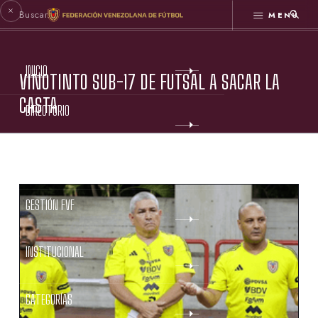
MENÚ
INICIO
VINOTINTO SUB-17 DE FUTSAL A SACAR LA
CASTA
DIRECTORIO
ESTATUTOS FVF
GESTIÓN FVF
INSTITUCIONAL
CATEGORÍAS