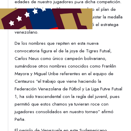
edades de nuestro jugadores para dicha competición.
Eso nos obligó a modificar por completo el plan de
trabajo con la base que venía de conquistar la medalla
de Oro en los Juegos Bolivarianos” atinó el estratega
venezolano.
De los nombres que repiten en esta nueva
convocatoria figura el de la joya de Tigres Futsal,
Carlos Neus como único campeón bolivariano,
sumándose otros nombres conocidos como Franklin
Mayora y Miguel Uribe referentes en el equipo de
Centauros “el trabajo que viene haciendo la
Federación Venezolana de Fútbol y La Liga Futve Futsal
1, ha sido trascendental con la regla del juvenil, pues
permitió que estos chamos ya tuvieran roce con
jugadores consolidados en nuestro torneo” afirmó
Peña.
El periplo de Venezuela en este Sudamericano