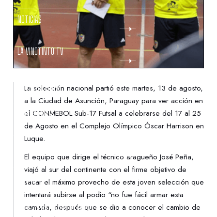
NOTICIAS
LA VINOTINTO TV
NOTIFICACIONES
La selección nacional partió este martes, 13 de agosto,
a la Ciudad de Asunción, Paraguay para ver acción en
el CONMEBOL Sub-17 Futsal a celebrarse del 17 al 25
NORMATIVAS
de Agosto en el Complejo Olímpico Óscar Harrison en
Luque.
CONTACTO
El equipo que dirige el técnico aragueño José Peña,
viajó al sur del continente con el firme objetivo de
DENUNCIAS
sacar el máximo provecho de esta joven selección que
intentará subirse al podio “no fue fácil armar esta
camada, después que se dio a conocer el cambio de
PROTECCIÓN DE LA INFANCIA