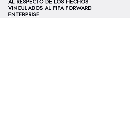
AL RESPECTO DE LOS HECHOS
VINCULADOS AL FIFA FORWARD
ENTERPRISE
6/8/2026
LA LIGA FUTVE FEM Y LA LIGA FUTVE
JUNIOR ESTÁN DE VUELTA