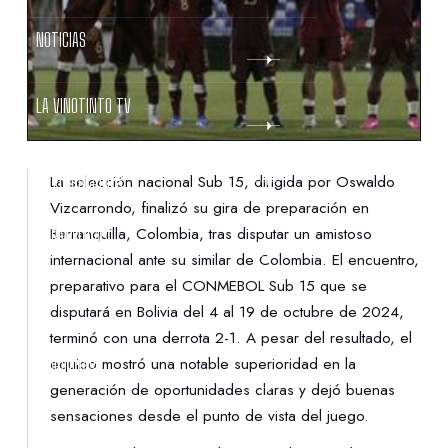
NOTICIAS
LA VINOTINTO TV
NOTIFICACIONES
La selección nacional Sub 15, dirigida por Oswaldo
Vizcarrondo, finalizó su gira de preparación en
Barranquilla, Colombia, tras disputar un amistoso
NORMATIVAS
internacional ante su similar de Colombia. El encuentro,
preparativo para el CONMEBOL Sub 15 que se
CONTACTO
disputará en Bolivia del 4 al 19 de octubre de 2024,
terminó con una derrota 2-1. A pesar del resultado, el
equipo mostró una notable superioridad en la
DENUNCIAS
generación de oportunidades claras y dejó buenas
sensaciones desde el punto de vista del juego.
PROTECCIÓN DE LA INFANCIA