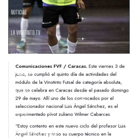
NOTICIAS
LA VINOTINTO TV
NOTIFICACIONES
Comunicaciones FVF / Caracas.
Este viernes 3 de
NORMATIVAS
junio, se cumplió el quinto día de actividades del
módulo de la Vinotinto Futsal de categoría absoluta,
que se celebra en Caracas desde el pasado domingo
CONTACTO
29 de mayo. Allí uno de los convocados por el
seleccionador nacional Luis Ángel Sánchez, es el
DENUNCIAS
experimentado pívot zuliano Wilmer Cabarcas.
“Estoy contento en este nuevo ciclo del profesor Luis
PROTECCIÓN DE LA INFANCIA
Ángel Sánchez y todo su cuerpo técnico en la