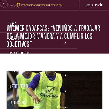
MENÚ
INICIO
WILMER CABARCAS: “VENIMOS A TRABAJAR
DE LA MEJOR MANERA Y A CUMPLIR LOS
DIRECTORIO
OBJETIVOS”
ESTATUTOS FVF
GESTIÓN FVF
INSTITUCIONAL
CATEGORÍAS