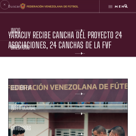
MENÚ
INICIO
YARACUY RECIBE CANCHA DEL PROYECTO 24
ASOCIACIONES, 24 CANCHAS DE LA FVF
DIRECTORIO
ESTATUTOS FVF
GESTIÓN FVF
INSTITUCIONAL
CATEGORÍAS