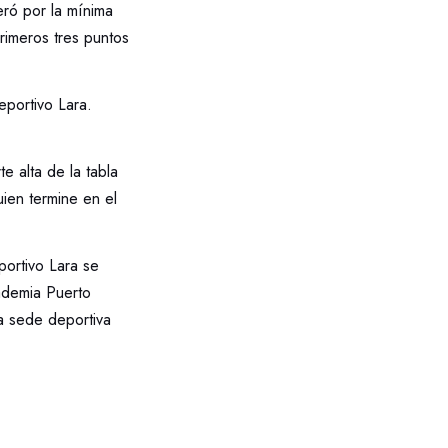
eró por la mínima
rimeros tres puntos
eportivo Lara.
e alta de la tabla
ien termine en el
portivo Lara se
cademia Puerto
la sede deportiva