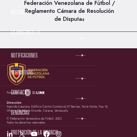
Federación Venezolana de Fútbol /
Reglamento Cámara de Resolución
NOTICIAS
de Disputas
LA VINOTINTO TV
NOTIFICACIONES
NORMATIVAS
CONTACTO
Powered by
Dirección
Avenida Casanova, Edificio Centro Comercial El Recreo, Torre Norte, Piso 15,
Oficina 15, Sabana Grande. Caracas, Venezuela.
DENUNCIAS
© Federación Venezolana de Fútbol, 2023.
Todos los derechos reservados.
PROTECCIÓN DE LA INFANCIA