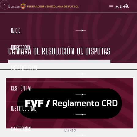
MENÚ
INICIO
DIRECTORIO
CÁMARA DE RESOLUCIÓN DE DISPUTAS
ESTATUTOS FVF
GESTIÓN FVF
INSTITUCIONAL
CATEGORÍAS
4/4/25