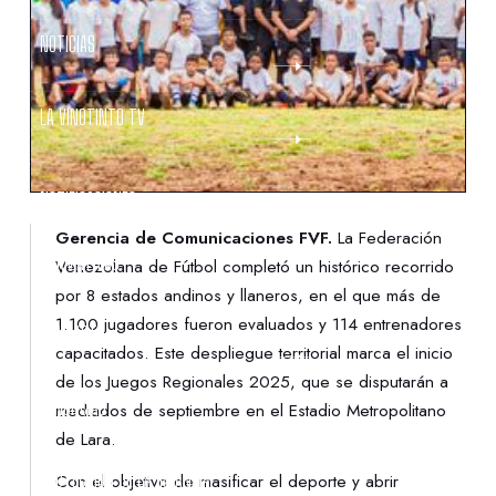
NOTICIAS
LA VINOTINTO TV
NOTIFICACIONES
Gerencia de Comunicaciones FVF.
La Federación
NORMATIVAS
Venezolana de Fútbol completó un histórico recorrido
por 8 estados andinos y llaneros, en el que más de
1.100 jugadores fueron evaluados y 114 entrenadores
CONTACTO
capacitados. Este despliegue territorial marca el inicio
de los Juegos Regionales 2025, que se disputarán a
DENUNCIAS
mediados de septiembre en el Estadio Metropolitano
de Lara.
PROTECCIÓN DE LA INFANCIA
Con el objetivo de masificar el deporte y abrir