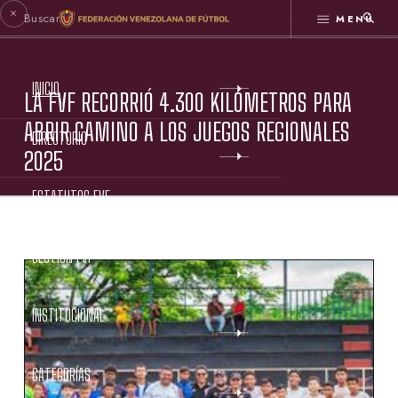
MENÚ
INICIO
LA FVF RECORRIÓ 4.300 KILÓMETROS PARA
ABRIR CAMINO A LOS JUEGOS REGIONALES
DIRECTORIO
2025
ESTATUTOS FVF
GESTIÓN FVF
INSTITUCIONAL
CATEGORÍAS