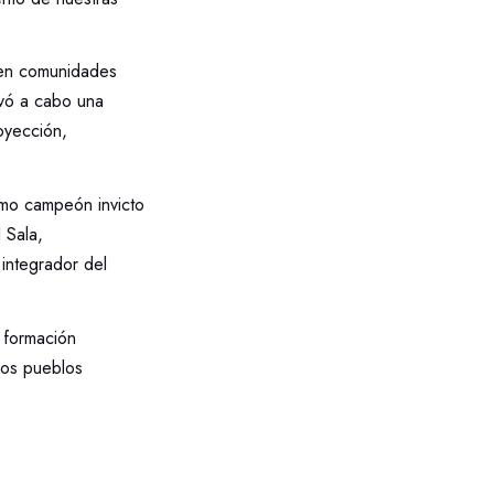
 en comunidades
evó a cabo una
royección,
como campeón invicto
 Sala,
 integrador del
a formación
ros pueblos