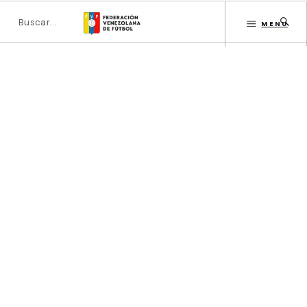
MENU
INICIO
DIRECTORIO
ESTATUTOS FVF
Carmen Terán
GESTIÓN FVF
INSTITUCIONAL
CATEGORÍAS