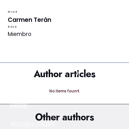
NOTICIAS
NAME
Carmen Terán
ROLE
LA VINOTINTO TV
Miembro
NOTIFICACIONES
NORMATIVAS
Author articles
CONTACTO
No items found.
DENUNCIAS
Other authors
PROTECCIÓN DE LA INFANCIA