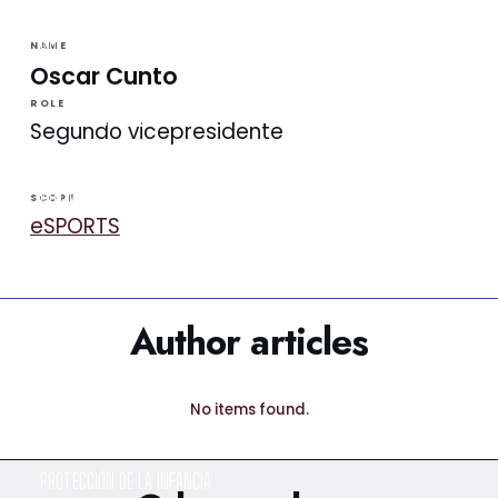
NOTICIAS
NAME
Oscar Cunto
ROLE
LA VINOTINTO TV
Segundo vicepresidente
NOTIFICACIONES
SCOPE
eSPORTS
NORMATIVAS
Author articles
CONTACTO
DENUNCIAS
No items found.
PROTECCIÓN DE LA INFANCIA