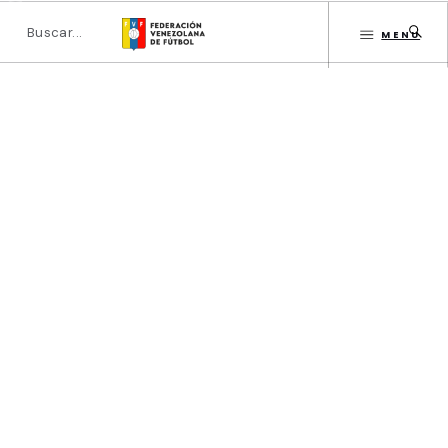
MENU
INICIO
DIRECTORIO
ESTATUTOS FVF
Oscar Cunto
GESTIÓN FVF
INSTITUCIONAL
CATEGORÍAS