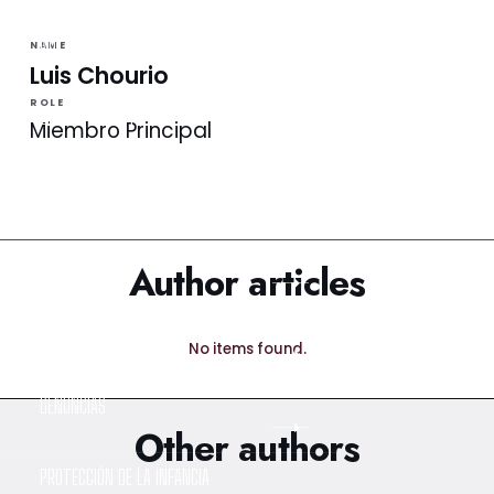
NOTICIAS
NAME
Luis Chourio
ROLE
LA VINOTINTO TV
Miembro Principal
NOTIFICACIONES
NORMATIVAS
Author articles
CONTACTO
No items found.
DENUNCIAS
Other authors
PROTECCIÓN DE LA INFANCIA