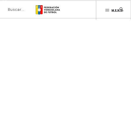
MENU
INICIO
DIRECTORIO
ESTATUTOS FVF
Luis Chourio
GESTIÓN FVF
INSTITUCIONAL
CATEGORÍAS