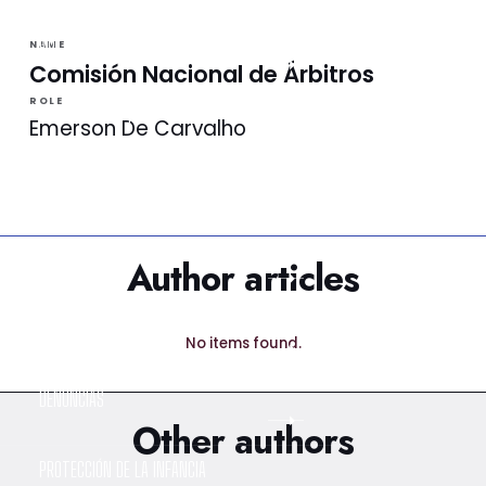
NOTICIAS
NAME
Comisión Nacional de Árbitros
ROLE
LA VINOTINTO TV
Emerson De Carvalho
NOTIFICACIONES
NORMATIVAS
Author articles
CONTACTO
No items found.
DENUNCIAS
Other authors
PROTECCIÓN DE LA INFANCIA