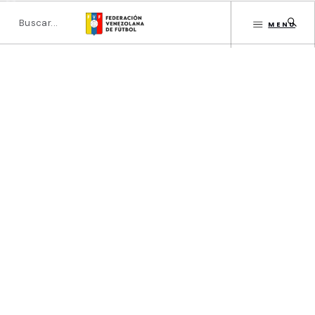
MENU
INICIO
DIRECTORIO
ESTATUTOS FVF
Comisión Nacional de
Árbitros
GESTIÓN FVF
INSTITUCIONAL
CATEGORÍAS