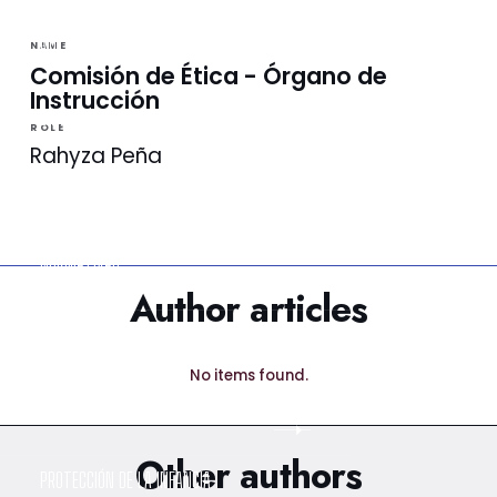
NOTICIAS
NAME
Comisión de Ética - Órgano de
Instrucción
LA VINOTINTO TV
ROLE
Rahyza Peña
NOTIFICACIONES
NORMATIVAS
Author articles
CONTACTO
No items found.
DENUNCIAS
Other authors
PROTECCIÓN DE LA INFANCIA